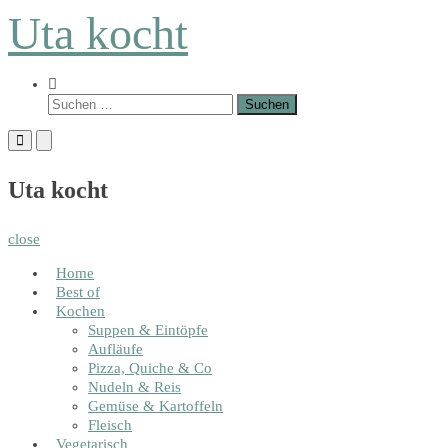
Skip
Uta kocht
to
content
Show
Search
Suchen
Form
nach:
Primary
Primary
Menu
Menu
for
for
Uta kocht
Mobile
Desktop
close
Home
Best of
Kochen
Suppen & Eintöpfe
Aufläufe
Pizza, Quiche & Co
Nudeln & Reis
Gemüse & Kartoffeln
Fleisch
Vegetarisch