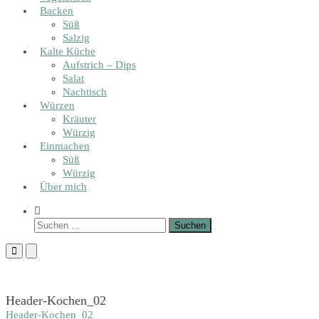
Backen
Süß
Salzig
Kalte Küche
Aufstrich – Dips
Salat
Nachtisch
Würzen
Kräuter
Würzig
Einmachen
Süß
Würzig
Über mich
Show
Search
Suchen
Form
nach:
Primary
Primary
Menu
Menu
for
for
Mobile
Desktop
Header-Kochen_02
Header-Kochen_02