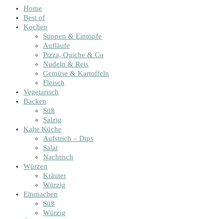
Home
Best of
Kochen
Suppen & Eintöpfe
Aufläufe
Pizza, Quiche & Co
Nudeln & Reis
Gemüse & Kartoffeln
Fleisch
Vegetarisch
Backen
Süß
Salzig
Kalte Küche
Aufstrich – Dips
Salat
Nachtisch
Würzen
Kräuter
Würzig
Einmachen
Süß
Würzig