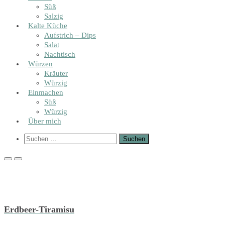
Süß
Salzig
Kalte Küche
Aufstrich – Dips
Salat
Nachtisch
Würzen
Kräuter
Würzig
Einmachen
Süß
Würzig
Über mich
Show
Suchen
Search
nach:
Form
Primary
Primary
Menu
Menu
for
for
Mobile
Desktop
Erdbeer-Tiramisu