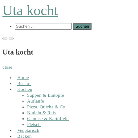
Skip
Uta kocht
to
content
Show
Suchen
Search
nach:
Form
Primary
Primary
Menu
Menu
for
for
Uta kocht
Mobile
Desktop
close
Home
Best of
Kochen
Suppen & Eintöpfe
Aufläufe
Pizza, Quiche & Co
Nudeln & Reis
Gemüse & Kartoffeln
Fleisch
Vegetarisch
Backen