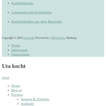
Kartoffelgratin
Linsensalat mit Schaftskäse
Kartoffelpuffer aus dem Backofen
Copyright © 2026
Uta kocht
; Powered by:
QID-Service
, Marburg
Home
Impressum
Datenschutz
Uta kocht
close
Home
Best of
Kochen
Suppen & Eintöpfe
Aufläufe