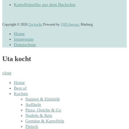
Kartoffelpuffer aus dem Backofen
Copyright © 2026
Uta kocht
; Powered by:
QID-Service
, Marburg
Home
Impressum
Datenschutz
Uta kocht
close
Home
Best of
Kochen
Suppen & Eintöpfe
Aufläufe
Pizza, Quiche & Co
Nudeln & Reis
Gemüse & Kartoffeln
Fleisch