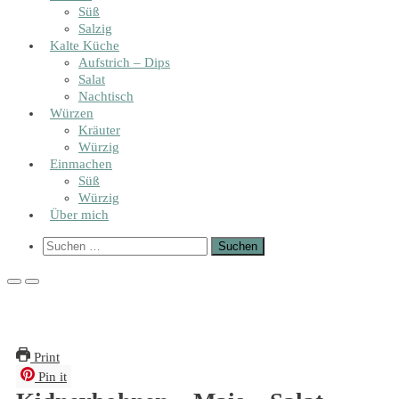
Süß
Salzig
Kalte Küche
Aufstrich – Dips
Salat
Nachtisch
Würzen
Kräuter
Würzig
Einmachen
Süß
Würzig
Über mich
Show
Suchen
Search
nach:
Form
Primary
Primary
Menu
Menu
for
for
Mobile
Desktop
Print
Pin it