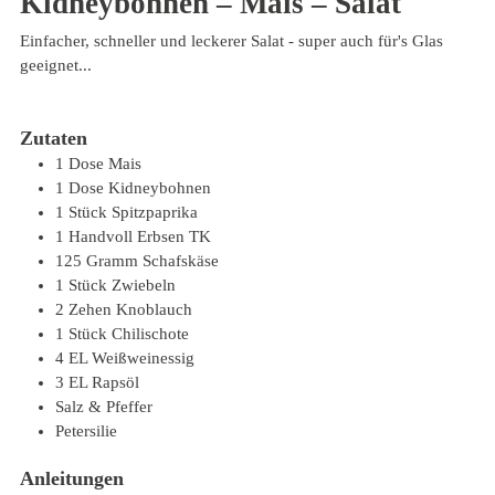
Kidneybohnen – Mais – Salat
Einfacher, schneller und leckerer Salat - super auch für's Glas
geeignet...
Zutaten
1
Dose
Mais
1
Dose
Kidneybohnen
1
Stück
Spitzpaprika
1
Handvoll
Erbsen
TK
125
Gramm
Schafskäse
1
Stück
Zwiebeln
2
Zehen
Knoblauch
1
Stück
Chilischote
4
EL
Weißweinessig
3
EL
Rapsöl
Salz & Pfeffer
Petersilie
Anleitungen