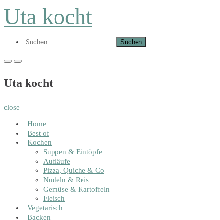
Skip
Uta kocht
to
content
Show
Suchen
Search
nach:
Form
Primary
Primary
Menu
Menu
for
for
Uta kocht
Mobile
Desktop
close
Home
Best of
Kochen
Suppen & Eintöpfe
Aufläufe
Pizza, Quiche & Co
Nudeln & Reis
Gemüse & Kartoffeln
Fleisch
Vegetarisch
Backen