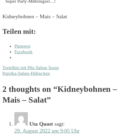
Super Party-Mitbringsel…!
Kidneybohnen – Mais – Salat
Teilen mit:
Pinterest
Facebook
Beitragsnavigation
Tortellini mit Pilz-Sahne Sosse
Paprika-Sahne-Hähnchen
2 thoughts on “
Kidneybohnen –
Mais – Salat
”
Uta Quast
sagt:
29. August 2022 um 9:05 Uhr