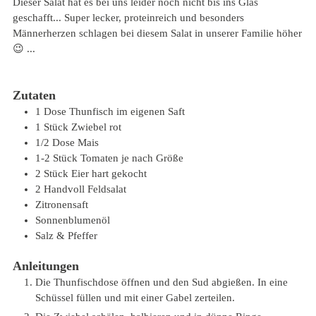
Dieser Salat hat es bei uns leider noch nicht bis ins Glas
geschafft... Super lecker, proteinreich und besonders
Männerherzen schlagen bei diesem Salat in unserer Familie höher
😉 ...
Zutaten
1
Dose
Thunfisch
im eigenen Saft
1
Stück
Zwiebel
rot
1/2
Dose
Mais
1-2
Stück
Tomaten
je nach Größe
2
Stück
Eier
hart gekocht
2
Handvoll
Feldsalat
Zitronensaft
Sonnenblumenöl
Salz & Pfeffer
Anleitungen
Die Thunfischdose öffnen und den Sud abgießen. In eine
Schüssel füllen und mit einer Gabel zerteilen.