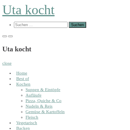
Skip
Uta kocht
to
content
Show
Suchen
Search
nach:
Form
Primary
Primary
Menu
Menu
for
for
Uta kocht
Mobile
Desktop
close
Home
Best of
Kochen
Suppen & Eintöpfe
Aufläufe
Pizza, Quiche & Co
Nudeln & Reis
Gemüse & Kartoffeln
Fleisch
Vegetarisch
Backen