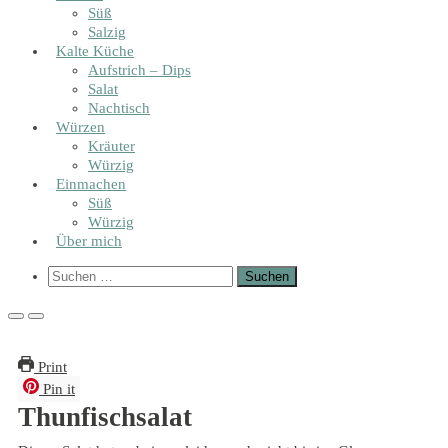
Süß
Salzig
Kalte Küche
Aufstrich – Dips
Salat
Nachtisch
Würzen
Kräuter
Würzig
Einmachen
Süß
Würzig
Über mich
Show
Suchen
Search
nach:
Form
Primary
Primary
Menu
Menu
for
for
Print
Mobile
Desktop
Pin it
Thunfischsalat